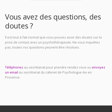
Vous avez des questions, des
doutes ?
psychologue
Il est tout à fait normal que vous pouvez avoir des doutes sur la
prise de contact avec un psychothérapeute. Ne vous inquiétez
pas, toutes vos questions peuvent être résolues.
psychologue aix
en provence, psychologues aix en provence, psychologue aix en
provence
Téléphonez
au secrétariat pour prendre rendez vous ou
envoyez
un email
au secrétariat du cabinet de Psychologue Aix en
Provence.
psychologue aix en provence, psychologues aix en
provence, psychologue aix en provence