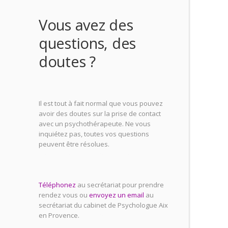
Vous avez des
questions, des
doutes ?
psychologue
Il est tout à fait normal que vous pouvez
avoir des doutes sur la prise de contact
avec un psychothérapeute. Ne vous
inquiétez pas, toutes vos questions
peuvent être résolues.
psychologue aix
en provence, psychologues aix en
provence, psychologue aix en provence
Téléphonez
au secrétariat pour prendre
rendez vous ou
envoyez un email
au
secrétariat du cabinet de Psychologue Aix
en Provence.
psychologue aix en
provence, psychologues aix en provence,