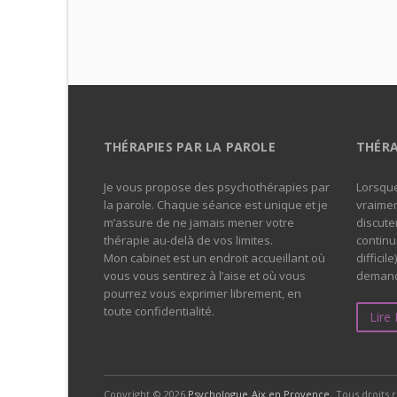
THÉRAPIES PAR LA PAROLE
THÉRA
Je vous propose des psychothérapies par
Lorsque
la parole. Chaque séance est unique et je
vraimen
m’assure de ne jamais mener votre
discuter
thérapie au-delà de vos limites.
continu
Mon cabinet est un endroit accueillant où
difficile
vous vous sentirez à l’aise et où vous
demande
pourrez vous exprimer librement, en
toute confidentialité.
Lire
Copyright © 2026
Psychologue Aix en Provence.
Tous droits 