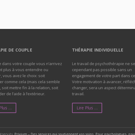
PIE DE COUPLE
THÉRAPIE INDIVIDUELLE
 dans votre couple vous n’arrivez
Le travail de psychothérapie ne s
t plus à vous entendre ou
cependant pas possible sans un
, vous avez le choix: soit
engagement de votre part dans ce 
er comme cela (mais cela semble
Votre motivation à avancer, réfléch
), soit mettre fin à la relation, soit
changer, sera un aspect détermin
r de l’aide à l’extérieur.
travail.
 Plus …
Lire Plus …
réservés.
Privium – Des services qui soutiennent vos soins. Pour psychologues, p