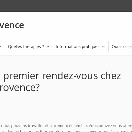
ovence
Quelles thérapies ?
Informations pratiques
Qui suis-je
 premier rendez-vous chez
Provence?
Psychologue Aix en
logue Aix en Provence Psy Aix Psychologue Aix en Provence Psy Aix
r si nous pouvons travailler efficacement ensemble. Vous pouvez vous atte
otre démarche vers un thérapeute, et que nous commencions à les explor