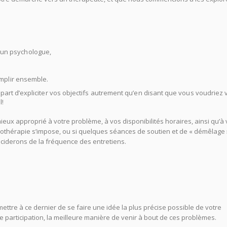
rovence Psychologue Aix en Provence Psy Aix en Provence
Provence Psy Aix en Provence Psy Aix
 un psychologue,
Psychologue Aix en Provence Psy Aix en Provence
ologue Aix en Provence Psy Aix en Provence Psychologue Aix en Proven
complir ensemble.
Psychologue Aix en Provence Psy Aix en Provence
 départ d’expliciter vos objectifs autrement qu’en disant que vous voudriez
l!
Psychologue Aix en Provence Psy Aix en Provence
ux approprié à votre problème, à vos disponibilités horaires, ainsi qu’à
hothérapie s’impose, ou si quelques séances de soutien et de « démêlage 
ciderons de la fréquence des entretiens.
Psychologue Aix en Provence
logue Aix en Provence
ttre à ce dernier de se faire une idée la plus précise possible de votre
tre participation, la meilleure manière de venir à bout de ces problèmes.