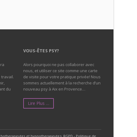
psychologue aix en provence
VOUS-ÊTES PSY?
era
Alors pourquoi ne pas collaborer avec
nous, et utiliser ce site comme une carte
travail.
de visite pour votre pratique privée! Nous
ir,
sommes actuellement à la recherche d’un
ant du
nouveau psy à Aix en Provence…
Lire Plus …
sychotherapeutes et hypnotherapeutes.
RGPD - Politique de