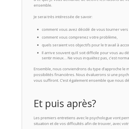
ensemble.
Psychologue Aix en Provence Psy Aix en P
Je serai très intéressée de savoir:
Psychologue Aix en 
comment vous avez décidé de vous tourner vers
comment vous comprenez votre problème,
Psych
quels seraient vos objectifs pour le travail à ac
Il arrive souvent qu’il soit difficile pour vous au
sentir mieux… Ne vous inquiétez pas, c’est norma
Ensemble, nous conviendrons du type d’approche le mie
possibilités financières. Nous évaluerons si une psyc
vous suffiront. C’est également ensemble que nous dé
Psy Aix
Et puis après?
Psycho
Les premiers entretiens avec le psychologue vont perme
situation et de vos difficultés afin de trouver, avec vo