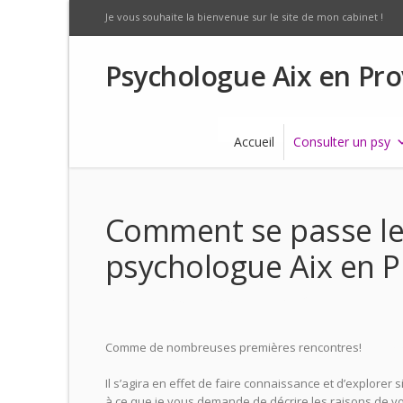
Je vous souhaite la bienvenue sur le site de mon cabinet !
Psychologue Aix en Pr
Accueil
Consulter un psy
Comment se passe le
psychologue Aix en 
Provence Psy Aix
Comme de nombreuses premières rencontres!
Psycho
Il s’agira en effet de faire connaissance et d’explore
à ce que je vous demande de décrire les raisons de v