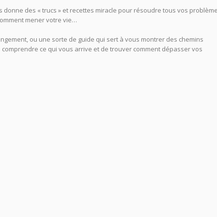
 donne des « trucs » et recettes miracle pour résoudre tous vos problèmes
er comment mener votre vie…
Psychologue Aix en Provence Psy Aix
changement, ou une sorte de guide qui sert à vous montrer des chemins
à comprendre ce qui vous arrive et de trouver comment dépasser vos