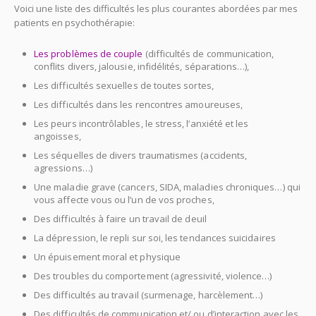
Voici une liste des difficultés les plus courantes abordées par mes
patients en psychothérapie:
Psy Aix
Les problèmes de couple
(difficultés de communication,
conflits divers, jalousie, infidélités, séparations…),
Les difficultés sexuelles de toutes sortes,
Psy Aix
Les difficultés dans les rencontres amoureuses,
Les peurs incontrôlables, le stress, l’anxiété et les
angoisses,
Psy Aix en Provence
Les séquelles de divers traumatismes (accidents,
agressions…)
Psy Aix en Provence
Une maladie grave (cancers, SIDA, maladies chroniques…) qui
vous affecte vous ou l’un de vos proches,
Des difficultés à faire un travail de deuil
Psy Aix
La dépression, le repli sur soi, les tendances suicidaires
Un épuisement moral et physique
Psy Aix
Des troubles du comportement (agressivité, violence…)
Des difficultés au travail (surmenage, harcèlement…)
Des difficultés de communication et/ ou d’interaction avec les