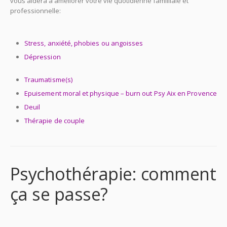
vous aidera à améliorer votre vie quotidienne familliale et
professionnelle:
Psy Aix en Provence Psychologue Aix en Provence
Thérapie Aix en Provence
Stress, anxiété, phobies ou angoisses
Psy Aix en Provence
Dépression
Psy Aix en Provence Psychologue Aix en
Provence
Traumatisme(s)
Psychologue Aix en Provence
Epuisement moral et physique – burn out Psy Aix en Provence
Deuil
Psychologue Aix en Provence
Thérapie de couple
psychologue aix en provence
Psychothérapie: comment
ça se passe?
Psy Aix en
Provence