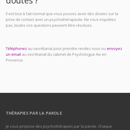
doutes ?
psychologue
Il est tout à fait normal que vous pouvez avoir des doutes sur la
prise de contact avec un psychothérapeute. Ne vous inquiétez
pas, toutes vos questions peuvent être résolues.
psychologue aix
en provence, psychologues aix en provence, psychologue aix en
provence
Téléphonez
au secrétariat pour prendre rendez vous ou
envoyez
un email
au secrétariat du cabinet de Psychologue Aix en
Provence.
psychologue aix en provence, psychologues aix en
provence, psychologue aix en provence
THÉRAPIES PAR LA PAROLE
Je vous propose des psychothérapies par la parole. Chaque