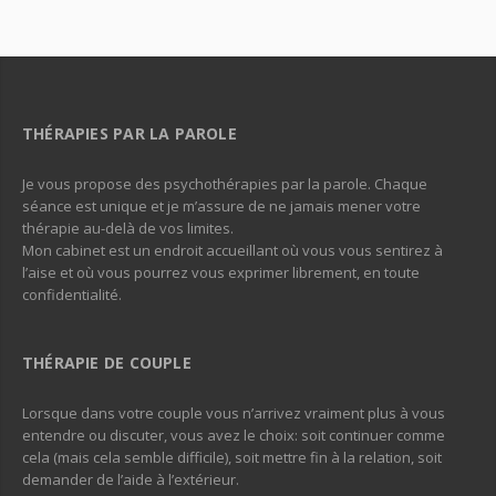
THÉRAPIES PAR LA PAROLE
Je vous propose des psychothérapies par la parole. Chaque
séance est unique et je m’assure de ne jamais mener votre
thérapie au-delà de vos limites.
Mon cabinet est un endroit accueillant où vous vous sentirez à
l’aise et où vous pourrez vous exprimer librement, en toute
confidentialité.
THÉRAPIE DE COUPLE
Lorsque dans votre couple vous n’arrivez vraiment plus à vous
entendre ou discuter, vous avez le choix: soit continuer comme
cela (mais cela semble difficile), soit mettre fin à la relation, soit
demander de l’aide à l’extérieur.