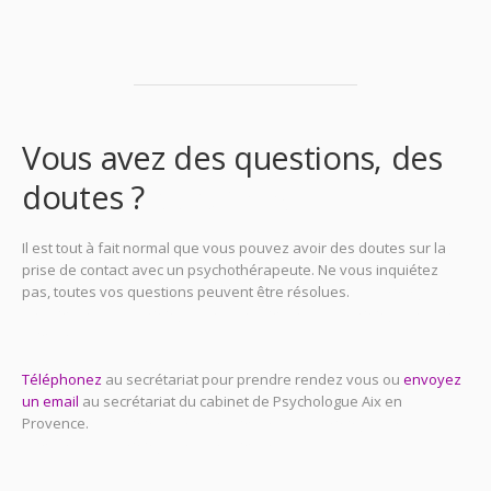
Vous avez des questions, des
doutes ?
psychologue
Il est tout à fait normal que vous pouvez avoir des doutes sur la
prise de contact avec un psychothérapeute. Ne vous inquiétez
pas, toutes vos questions peuvent être résolues.
psychologue aix
en provence, psychologues aix en provence, psychologue aix en
provence
Téléphonez
au secrétariat pour prendre rendez vous ou
envoyez
un email
au secrétariat du cabinet de Psychologue Aix en
Provence.
psychologue aix en provence, psychologues aix en
provence, psychologue aix en provence