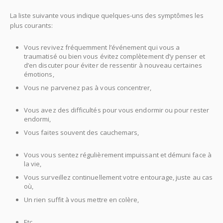
La liste suivante vous indique quelques-uns des symptômes les
plus courants:
Psychologue Aix en Provence Psy Aix
Vous revivez fréquemment l’événement qui vous a
traumatisé ou bien vous évitez complètement d’y penser et
d’en discuter pour éviter de ressentir à nouveau certaines
émotions,
Psychologue Aix en Provence Psy Aix en Provence
Vous ne parvenez pas à vous concentrer,
Psychologue Aix en
Provence Psy Aix en Provence Psy Aix
Vous avez des difficultés pour vous endormir ou pour rester
endormi,
Psychologue Aix en Provence Psy Aix
Vous faites souvent des cauchemars,
Psychologue Aix en
Provence Psy Aix en Provence Psychologue Aix
Vous vous sentez régulièrement impuissant et démuni face à
la vie,
Psychologue Aix en Provence Psy Aix
Vous surveillez continuellement votre entourage, juste au cas
où,
Psychologue Aix en Provence Psy Aix en Provence
Un rien suffit à vous mettre en colère,
Psychologue Aix en
Provence Psy Aix en Provence Psy Aix
Etc.
Psychologue Aix en Provence Psy Aix en