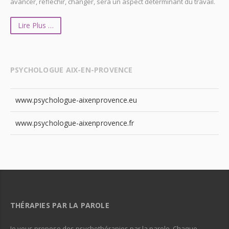
avancer, réfléchir, changer, sera un aspect déterminant du travail.
Lire Plus …
PSYCHOLOGUE AIX-EN-PROVENCE
www.psychologue-aixenprovence.eu
www.psychologue-aixenprovence.fr
THÉRAPIES PAR LA PAROLE
Je vous propose des psychothérapies par la parole. Chaque