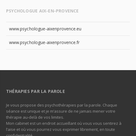
PSYCHOLOGUE AIX-EN-PROVENCE
www.psychologue-aixenprovence.eu
www.psychologue-aixenprovence.fr
THÉRAPIES PAR LA PAROLE
Je vous propose des psychothérapies par la parole. Chaque
séance est unique et je m’assure de ne jamais mener votre
thérapie au-delà de vos limites.
Mon cabinet est un endroit accueillant où vous vous sentirez à
l’aise et où vous pourrez vous exprimer librement, en toute
confidentialité.