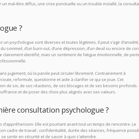
un mal‑être diffus, une crise ponctuelle ou un trouble installé, la consulta
logue ?
un psychologue sont diverses et toutes légitimes. Il peut s’agir d’anxiété
s du sommeil, d’un burn-out, d’une dépression, d’un deuil ou encore de conf
me clairement identifié, mais un sentiment de fatigue émotionnelle, de pert
ofessionnelle.
ans jugement, où la parole peut circuler librement. Contrairement à
 écoute, reformule, questionne et aide à clarifier ce qui se joue. Cet
 de soi, de ses réactions, de ses blocages et de ses besoins profonds.
ouffrance et de poser des choix plus alignés avec ses valeurs.
ère consultation psychologue ?
us d’appréhension. Elle est pourtant avant tout un temps de rencontre. Le
cadre de travail : confidentialité, durée des séances, fréquence possi
e sentir en sécurité et de savoir à quoi s’attendre.