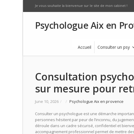
Je vous souhaite la bienvenue sur le site de mon cabinet !
Psychologue Aix en Pr
Accueil
Consulter un psy
Consultation psych
sur mesure pour ret
June 10, 2026
/
/
Psychologue Aix en provence
Consulter un psychologue est une démarche important
personnes hésitent par peur de l’inconnu, du jugement
déroule dans un cadre sécurisé, confidentiel et bienve
accompagnement professionnel permet de mettre des mo