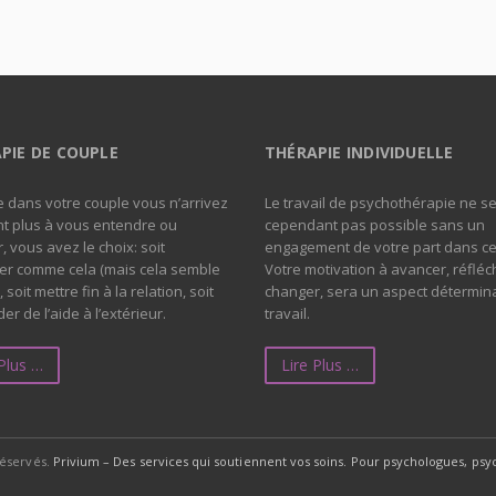
PIE DE COUPLE
THÉRAPIE INDIVIDUELLE
 dans votre couple vous n’arrivez
Le travail de psychothérapie ne s
t plus à vous entendre ou
cependant pas possible sans un
, vous avez le choix: soit
engagement de votre part dans ce 
er comme cela (mais cela semble
Votre motivation à avancer, réfléch
), soit mettre fin à la relation, soit
changer, sera un aspect détermin
r de l’aide à l’extérieur.
travail.
 Plus …
Lire Plus …
réservés.
Privium – Des services qui soutiennent vos soins. Pour psychologues, p