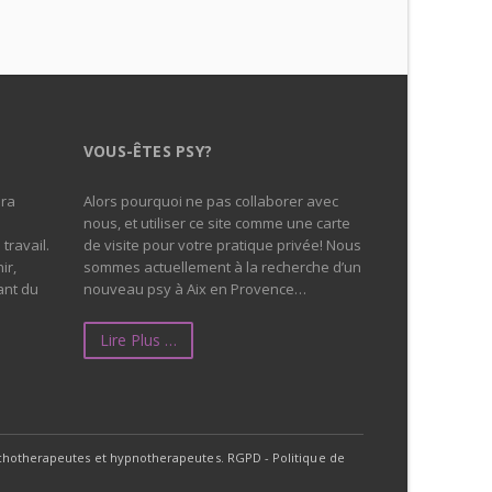
VOUS-ÊTES PSY?
era
Alors pourquoi ne pas collaborer avec
nous, et utiliser ce site comme une carte
travail.
de visite pour votre pratique privée! Nous
ir,
sommes actuellement à la recherche d’un
ant du
nouveau psy à Aix en Provence…
Lire Plus …
sychotherapeutes et hypnotherapeutes.
RGPD - Politique de