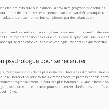
ise en place d’un suivi sur la durée. La proximité géographique rend les
e qui permet de se concentrer pleinement sur le travail thérapeutique. De
sultations en cabinet, parfois complétées par des séances en
ssi souvent les réalités locales : rythme de vie, environnement profession
 meilleure compréhension de ce que vous vivez au quotidien. Quel que soit
fiance qui se crée entre vous et le psychologue, car c’est elle qui constitue 
ion psychologue pour se recentrer
 c’est faire le choix de ne plus rester seul face à ses difficultés. Dans u
 peut se libérer et prendre forme. Ce temps d’écoute professionnelle perm
etrouver progressivement un équilibre plus harmonieux. Que le besoin soi
ue offre un espace précieux pour se recentrer, clarifier ses priorités et
ec soi-même.