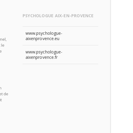
PSYCHOLOGUE AIX-EN-PROVENCE
www.psychologue-
aixenprovence.eu
nel,
 le
le
www.psychologue-
aixenprovence.fr
n
et de
t