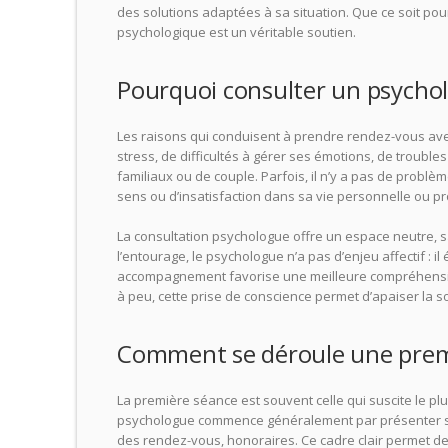
des solutions adaptées à sa situation. Que ce soit pour 
psychologique est un véritable soutien.
Pourquoi consulter un psycho
Les raisons qui conduisent à prendre rendez-vous avec 
stress, de difficultés à gérer ses émotions, de trouble
familiaux ou de couple. Parfois, il n’y a pas de problè
sens ou d’insatisfaction dans sa vie personnelle ou pr
La consultation psychologue offre un espace neutre, s
l’entourage, le psychologue n’a pas d’enjeu affectif : il
accompagnement favorise une meilleure compréhension
à peu, cette prise de conscience permet d’apaiser la s
Comment se déroule une premi
La première séance est souvent celle qui suscite le pl
psychologue commence généralement par présenter son 
des rendez-vous, honoraires. Ce cadre clair permet de s